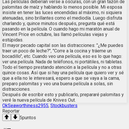
Las películas deberían verse a oscuras, con un gran tazón de
palomitas de maíz y hablando lo menos posible. Mi esposa
insiste en tener las luces encendidas al máximo, ni siquiera
atenuadas, sino brillantes como el mediodía. Luego disfruta
charlando y, quince minutos después, pregunta qué está
pasando en la película. O cuando hago mi maratón anual de
Vincent Price en octubre, las llamó películas viejas y
estúpidas.
El mayor pecado capital son las distracciones: "¿Me puedes
traer un poco de leche?", "Corre a la cocina y tráeme un
bocadillo", etc. Cuando veo una película, eso es lo que hago:
ver una película. Nada de teléfonos, ni portátiles, ni tabletas.
Todo el tiempo prestando atención a la película y no a otras
quince cosas. Así que si hay una película que quiero ver y sé
que a ella no le interesará, espero a que se vaya a la cama,
preparo palomitas y veo una buena película a solas, sin
distracciones.
Después de escribir esto y publicarlo, prepararé palomitas y
veré la nueva película de Knives Out.
OkSeaworthiness2955
,
Stockbusters
Reportar
5
puntos