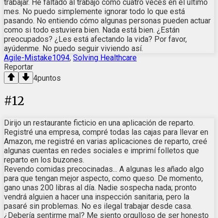
trabajar. He faltado al trabajo como cuatro veces en el último
mes. No puedo simplemente ignorar todo lo que está
pasando. No entiendo cómo algunas personas pueden actuar
como si todo estuviera bien. Nada está bien. ¿Están
preocupados? ¿Les está afectando la vida? Por favor,
ayúdenme. No puedo seguir viviendo así.
Agile-Mistake1094
,
Solving Healthcare
Reportar
4
puntos
#
12
Dirijo un restaurante ficticio en una aplicación de reparto.
Registré una empresa, compré todas las cajas para llevar en
Amazon, me registré en varias aplicaciones de reparto, creé
algunas cuentas en redes sociales e imprimí folletos que
reparto en los buzones.
Revendo comidas precocinadas... A algunas les añado algo
para que tengan mejor aspecto, como queso. De momento,
gano unas 200 libras al día. Nadie sospecha nada; pronto
vendrá alguien a hacer una inspección sanitaria, pero la
pasaré sin problemas. No es ilegal trabajar desde casa.
¿Debería sentirme mal? Me siento orgulloso de ser honesto