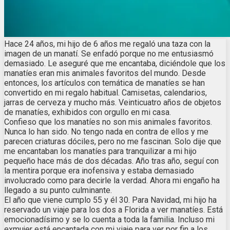
Hace 24 años, mi hijo de 6 años me regaló una taza con la
imagen de un manatí. Se enfadó porque no me entusiasmó
demasiado. Le aseguré que me encantaba, diciéndole que los
manatíes eran mis animales favoritos del mundo. Desde
entonces, los artículos con temática de manatíes se han
convertido en mi regalo habitual. Camisetas, calendarios,
jarras de cerveza y mucho más. Veinticuatro años de objetos
de manatíes, exhibidos con orgullo en mi casa.
Confieso que los manatíes no son mis animales favoritos.
Nunca lo han sido. No tengo nada en contra de ellos y me
parecen criaturas dóciles, pero no me fascinan. Solo dije que
me encantaban los manatíes para tranquilizar a mi hijo
pequeño hace más de dos décadas. Año tras año, seguí con
la mentira porque era inofensiva y estaba demasiado
involucrado como para decirle la verdad. Ahora mi engaño ha
llegado a su punto culminante.
El año que viene cumplo 55 y él 30. Para Navidad, mi hijo ha
reservado un viaje para los dos a Florida a ver manatíes. Está
emocionadísimo y se lo cuenta a toda la familia. Incluso mi
exmujer está encantada con mi viaje para ver por fin a los