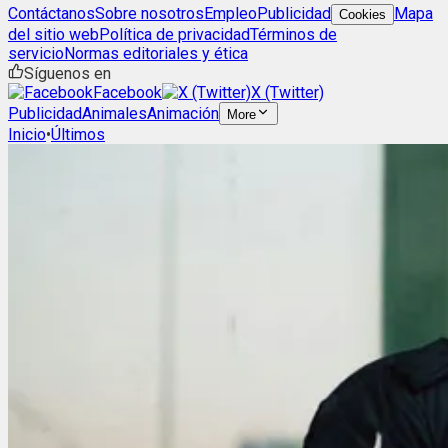
Contáctanos
Sobre nosotros
Empleo
Publicidad
Mapa
Cookies
del sitio web
Política de privacidad
Términos de
servicio
Normas editoriales y ética
Síguenos en
Facebook
X (Twitter)
Publicidad
Animales
Animación
More
Inicio
•
Últimos