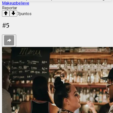
Makeupbelieve
Reportar
7
puntos
#
5