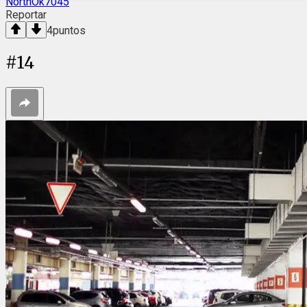
NorthOk7045
Reportar
4
puntos
#
14