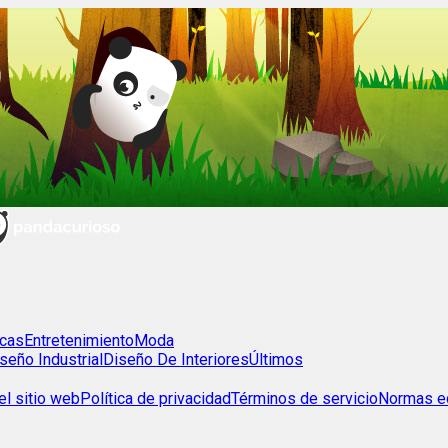
cas
Entretenimiento
Moda
seño Industrial
Diseño De Interiores
Últimos
l sitio web
Política de privacidad
Términos de servicio
Normas ed