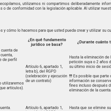
 recopilamos, utilizamos ni compartimos deliberadamente inform
 o de conformidad con la legislación aplicable. Al utilizar nues
s y cómo lo hacemos para que usted pueda crear y utilizar su cu
¿En qué fundamento
¿Durante cuánto 
jurídico se basa?
a cuenta de
 cuenta,
Hasta la eliminación de 
 de perfil
petición suya o 2 años
Artículo 6, apartado 1,
su último inicio de sesió
letra b), del RGPD
(celebración y ejecución
!!!
Es posible que parte 
de un contrato)
información se conserve
o utilizaremos
fines incluso después d
e artículos).
eliminación de la cuenta
cuenta.
Artículo 6, apartado 1,
Hasta que se elimine su