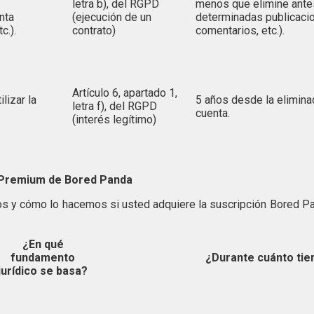
letra b), del RGPD
menos que elimine ante
nta
(ejecución de un
determinadas publicaci
c.).
contrato)
comentarios, etc.).
Artículo 6, apartado 1,
lizar la
5 años desde la elimina
letra f), del RGPD
cuenta.
(interés legítimo)
ón Premium de Bored Panda
os y cómo lo hacemos si usted adquiere la suscripción Bored Pan
¿En qué
fundamento
¿Durante cuánto ti
jurídico se basa?