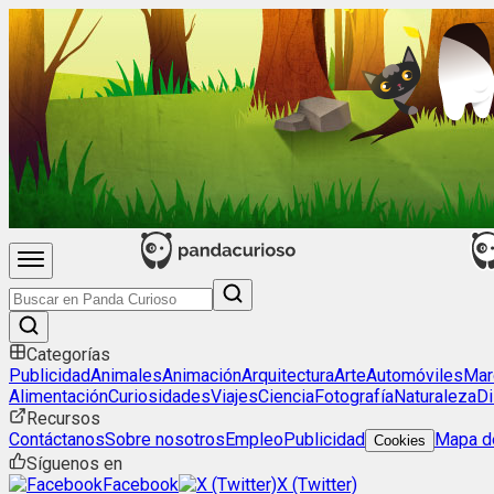
Categorías
Publicidad
Animales
Animación
Arquitectura
Arte
Automóviles
Mar
Alimentación
Curiosidades
Viajes
Ciencia
Fotografía
Naturaleza
Di
Recursos
Contáctanos
Sobre nosotros
Empleo
Publicidad
Mapa de
Cookies
Síguenos en
Facebook
X (Twitter)