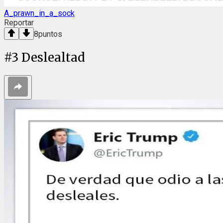
A_prawn_in_a_sock
Reportar
8
puntos
#
3
Deslealtad