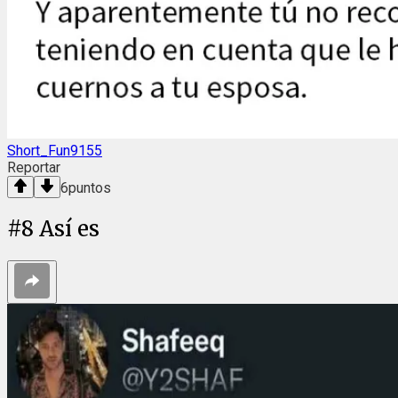
Short_Fun9155
Reportar
6
puntos
#
8
Así es