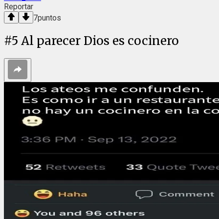
Reportar
7
puntos
#
5
Al parecer Dios es cocinero