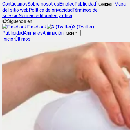
Contáctanos
Sobre nosotros
Empleo
Publicidad
Mapa
Cookies
del sitio web
Política de privacidad
Términos de
servicio
Normas editoriales y ética
Síguenos en
Facebook
X (Twitter)
Publicidad
Animales
Animación
More
Inicio
•
Últimos