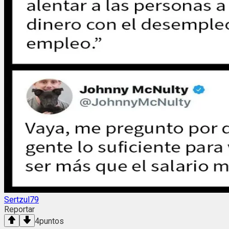
Sertzul79
Reportar
4
puntos