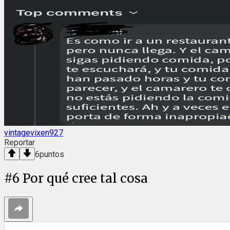
vintagevixen927
Reportar
6
puntos
#
6
Por qué cree tal cosa