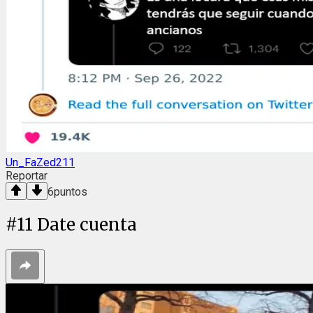
Un_FaZed211
Reportar
6
puntos
#
11
Date cuenta