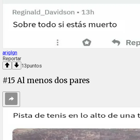
ariglgn
Reportar
13
puntos
#
15
Al menos dos pares