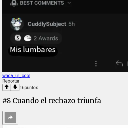
whoa_ur_cool
Reportar
16
puntos
#
8
Cuando el rechazo triunfa