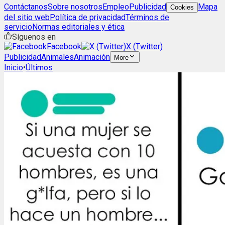
Contáctanos
Sobre nosotros
Empleo
Publicidad
Mapa
Cookies
del sitio web
Política de privacidad
Términos de
servicio
Normas editoriales y ética
Síguenos en
Facebook
X (Twitter)
Publicidad
Animales
Animación
More
Inicio
•
Últimos