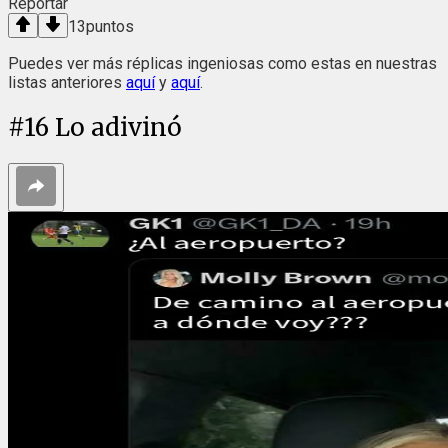
Reportar
13
puntos
Puedes ver más réplicas ingeniosas como estas en nuestras
listas anteriores
aquí
y
aquí
.
#
16
Lo adivinó