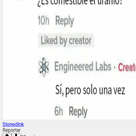
StonedInk
Reportar