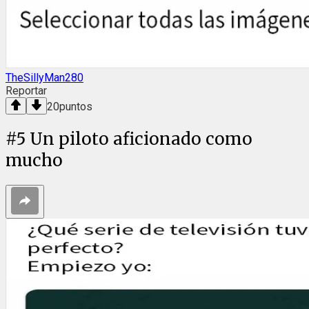
TheSillyMan280
Reportar
20
puntos
#
5
Un piloto aficionado como
mucho