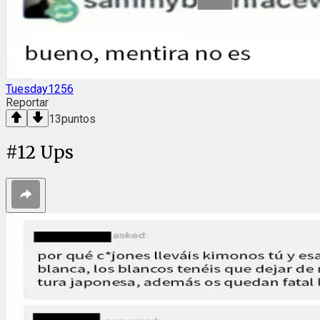
Tuesday1256
Reportar
13
puntos
#
12
Ups