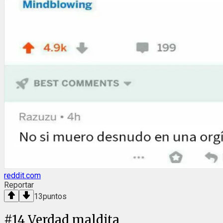
reddit.com
Reportar
13
puntos
#
14
Verdad maldita