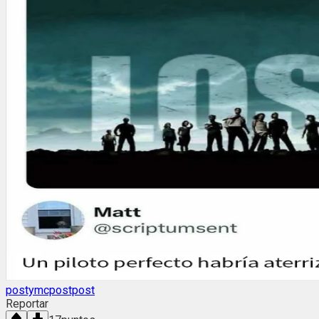
postymcpostpost
Reportar