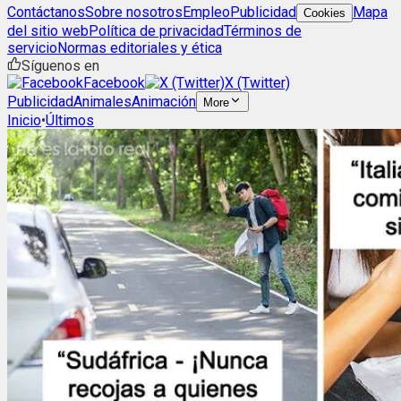
Contáctanos
Sobre nosotros
Empleo
Publicidad
Mapa
Cookies
del sitio web
Política de privacidad
Términos de
servicio
Normas editoriales y ética
Síguenos en
Facebook
X (Twitter)
Publicidad
Animales
Animación
More
Inicio
•
Últimos