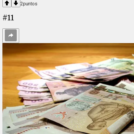
2
puntos
#
11