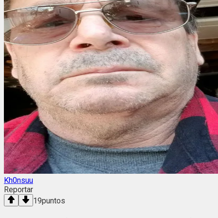
Kh0nsuu
Reportar
19
puntos