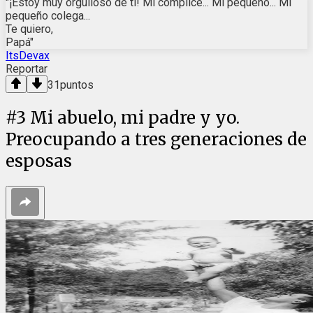
"¡Estoy muy orgulloso de ti! Mi cómplice... Mi pequeño... Mi
pequeño colega...
Te quiero,
Papá"
ItsDevax
Reportar
31
puntos
#
3
Mi abuelo, mi padre y yo.
Preocupando a tres generaciones de
esposas