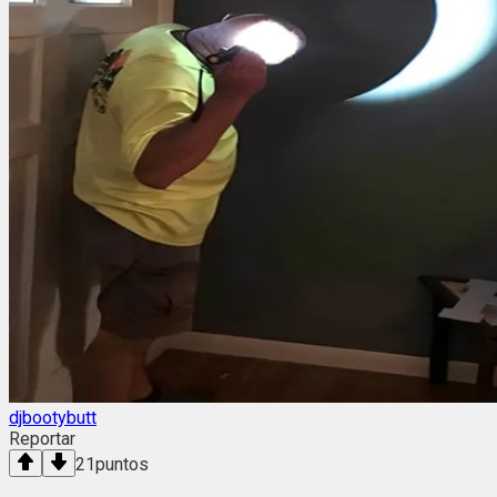
djbootybutt
Reportar
21
puntos