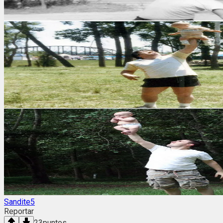
Sandite5
Reportar
23
puntos