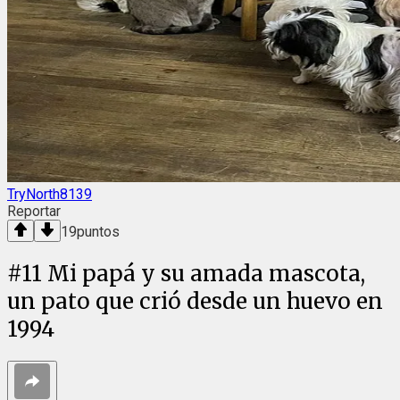
TryNorth8139
Reportar
19
puntos
#
11
Mi papá y su amada mascota,
un pato que crió desde un huevo en
1994