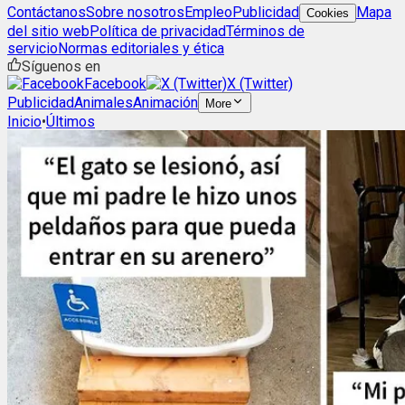
Contáctanos
Sobre nosotros
Empleo
Publicidad
Mapa
Cookies
del sitio web
Política de privacidad
Términos de
servicio
Normas editoriales y ética
Síguenos en
Facebook
X (Twitter)
Publicidad
Animales
Animación
More
Inicio
•
Últimos