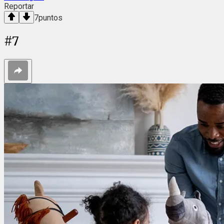
Reportar
7
puntos
#
7