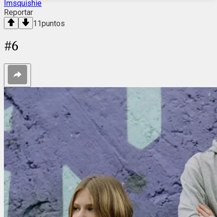
Imsquishie
Reportar
11
puntos
#
6