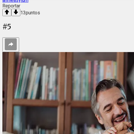
annieasylum
Reportar
13
puntos
#
5