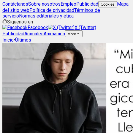
Contáctanos
Sobre nosotros
Empleo
Publicidad
Mapa
Cookies
del sitio web
Política de privacidad
Términos de
servicio
Normas editoriales y ética
Síguenos en
Facebook
X (Twitter)
Publicidad
Animales
Animación
More
Inicio
•
Últimos