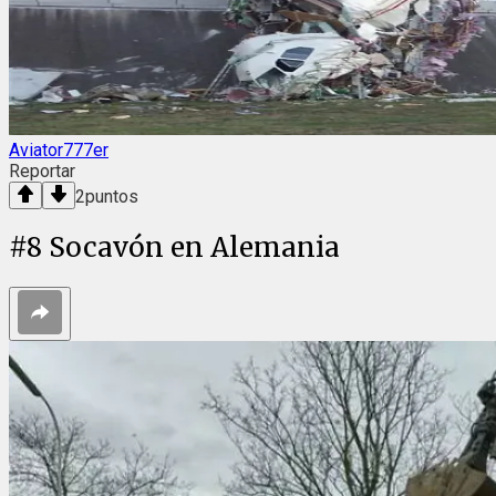
Aviator777er
Reportar
2
puntos
#
8
Socavón en Alemania