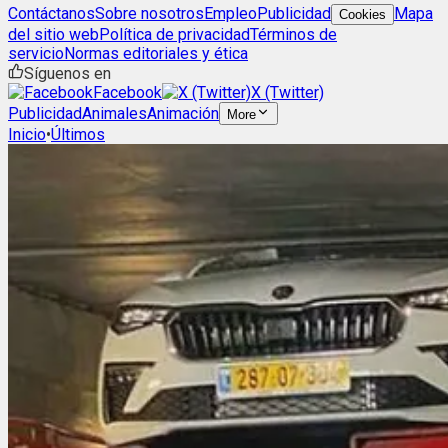
Contáctanos
Sobre nosotros
Empleo
Publicidad
Mapa
Cookies
del sitio web
Política de privacidad
Términos de
servicio
Normas editoriales y ética
Síguenos en
Facebook
X (Twitter)
Publicidad
Animales
Animación
More
Inicio
•
Últimos