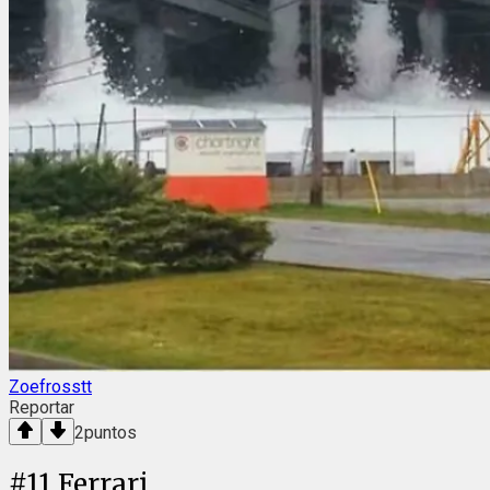
Zoefrosstt
Reportar
2
puntos
#
11
Ferrari