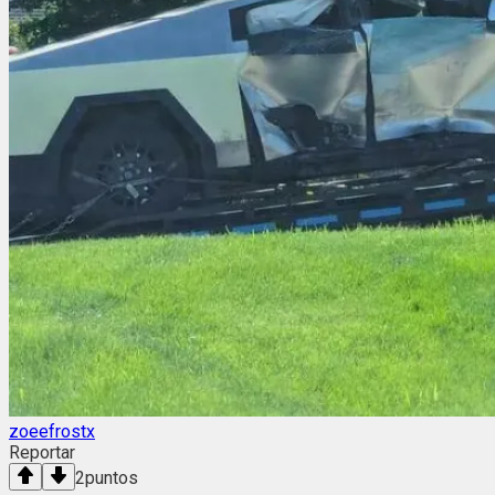
zoeefrostx
Reportar
2
puntos