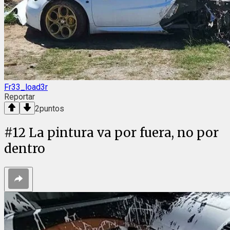
Fr33_load3r
Reportar
2
puntos
#
12
La pintura va por fuera, no por
dentro