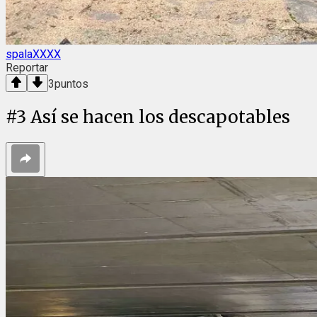
spalaXXXX
Reportar
3
puntos
#
3
Así se hacen los descapotables