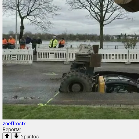
zoeffrostx
Reportar
2
puntos