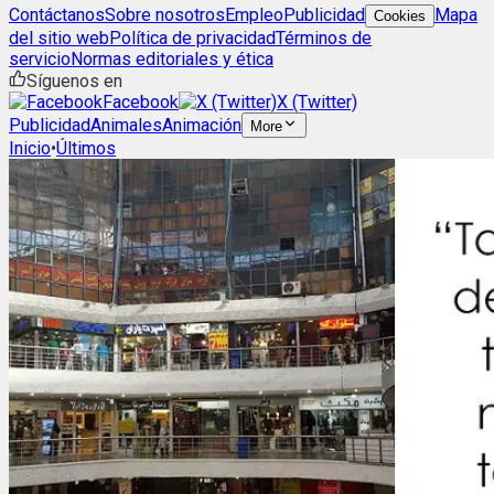
Contáctanos
Sobre nosotros
Empleo
Publicidad
Mapa
Cookies
del sitio web
Política de privacidad
Términos de
servicio
Normas editoriales y ética
Síguenos en
Facebook
X (Twitter)
Publicidad
Animales
Animación
More
Inicio
•
Últimos