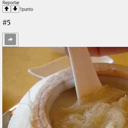
Reportar
1
punto
#
5