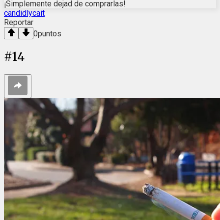
¡Simplemente dejad de comprarlas!
candidlycait
Reportar
0
puntos
#
14