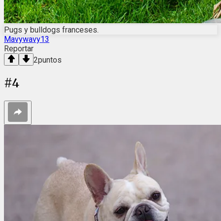
Pugs y bulldogs franceses.
Mavywavy13
Reportar
2
puntos
#
4