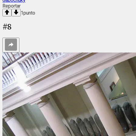
Gabochuky
Reportar
1
punto
#
8