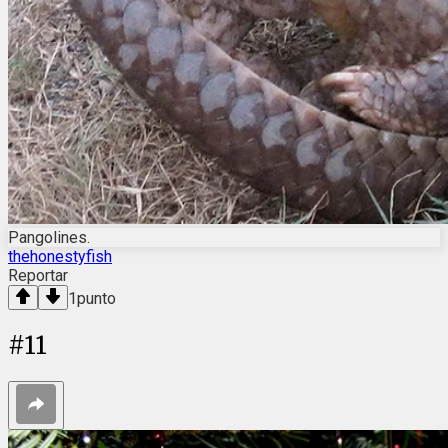
Pangolines.
thehonestyfish
Reportar
1
punto
#
11