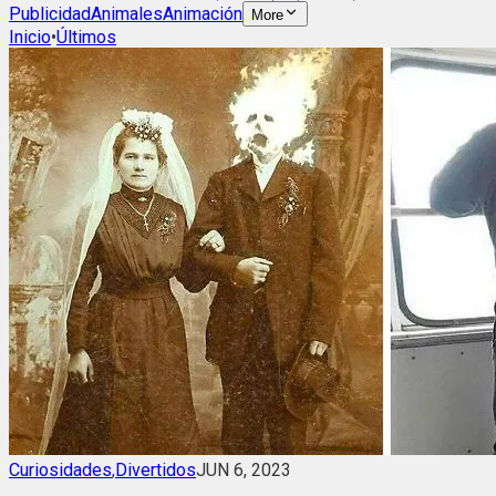
Publicidad
Animales
Animación
More
Inicio
•
Últimos
Curiosidades
,
Divertidos
JUN 6, 2023