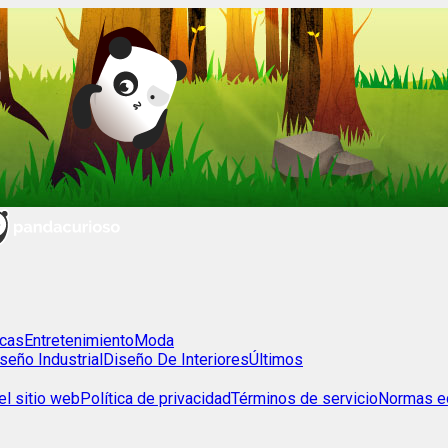
cas
Entretenimiento
Moda
seño Industrial
Diseño De Interiores
Últimos
l sitio web
Política de privacidad
Términos de servicio
Normas ed