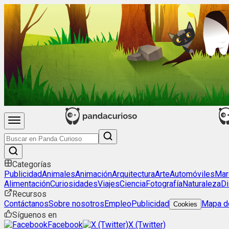
Categorías
Publicidad
Animales
Animación
Arquitectura
Arte
Automóviles
Mar
Alimentación
Curiosidades
Viajes
Ciencia
Fotografía
Naturaleza
Di
Recursos
Contáctanos
Sobre nosotros
Empleo
Publicidad
Mapa de
Cookies
Síguenos en
Facebook
X (Twitter)