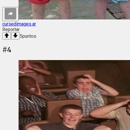
cursedimages.ar
Reportar
5
puntos
#
4