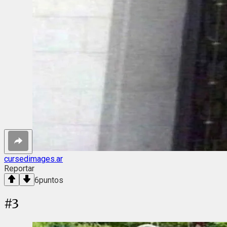
cursedimages.ar
Reportar
6
puntos
#
3