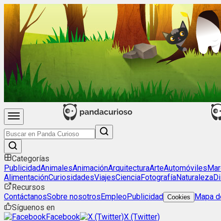
Categorías
Publicidad
Animales
Animación
Arquitectura
Arte
Automóviles
Mar
Alimentación
Curiosidades
Viajes
Ciencia
Fotografía
Naturaleza
Di
Recursos
Contáctanos
Sobre nosotros
Empleo
Publicidad
Mapa de
Cookies
Síguenos en
Facebook
X (Twitter)