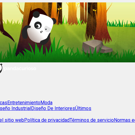
cas
Entretenimiento
Moda
seño Industrial
Diseño De Interiores
Últimos
l sitio web
Política de privacidad
Términos de servicio
Normas ed