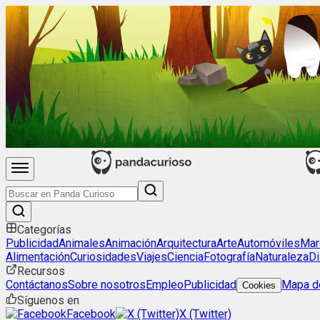
Categorías
Publicidad
Animales
Animación
Arquitectura
Arte
Automóviles
Mar
Alimentación
Curiosidades
Viajes
Ciencia
Fotografía
Naturaleza
Di
Recursos
Contáctanos
Sobre nosotros
Empleo
Publicidad
Mapa de
Cookies
Síguenos en
Facebook
X (Twitter)