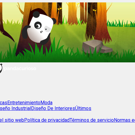
cas
Entretenimiento
Moda
seño Industrial
Diseño De Interiores
Últimos
l sitio web
Política de privacidad
Términos de servicio
Normas ed