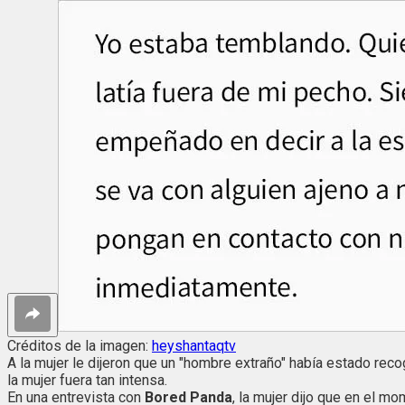
Créditos de la imagen:
heyshantaqtv
A la mujer le dijeron que un "hombre extraño" había estado recog
la mujer fuera tan intensa.
En una entrevista con
Bored Panda
, la mujer dijo que en el m