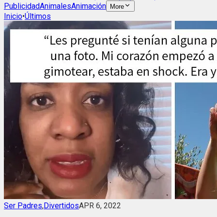
Publicidad
Animales
Animación
More
Inicio
•
Últimos
Ser Padres
,
Divertidos
APR 6, 2022