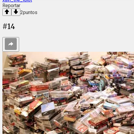
Reportar
2
puntos
#
14