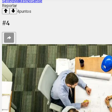
SellingMakesNoSense
Reportar
4
puntos
#
4