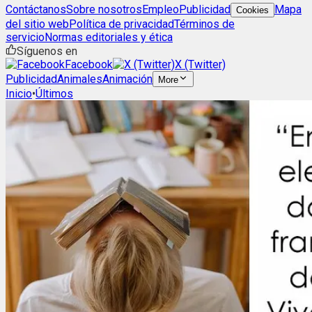
Contáctanos
Sobre nosotros
Empleo
Publicidad
Mapa
Cookies
del sitio web
Política de privacidad
Términos de
servicio
Normas editoriales y ética
Síguenos en
Facebook
X (Twitter)
Publicidad
Animales
Animación
More
Inicio
•
Últimos