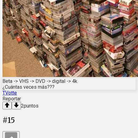
Beta -> VHS -> DVD -> digital -> 4k
¿Cuántas veces más???
TVotte
Reportar
2
puntos
#
15