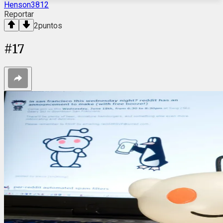
Henson3812
Reportar
2
puntos
#
17