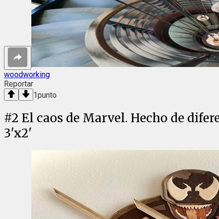
woodworking
Reportar
1
punto
#
2
El caos de Marvel. Hecho de dife
3'x2'