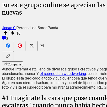
En este grupo online se aprecian las 
nuevas
Jonas G.
Personal de BoredPanda
16
0
Compartir
Aunque Internet está lleno de diversos grupos creativos y pági
abandonarlos nunca. Y
el subreddit r/woodworking
, con la fri
El grupo está dedicado a todo y cualquier cosa que tenga que v
Agarren sus sierras, hachas, cinceles y papel de lija, queridos
foto y visita el subreddit para mostrar tu agradecimiento. P.D. S
#
1
Imagínate la cara que puse cuando 
escaleras" cuando nunca había hech