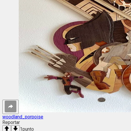
woodland_porpoise
Reportar
1
punto