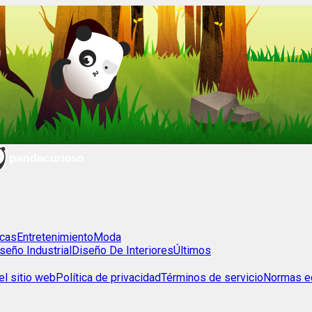
cas
Entretenimiento
Moda
seño Industrial
Diseño De Interiores
Últimos
l sitio web
Política de privacidad
Términos de servicio
Normas ed