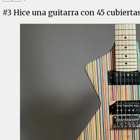
#
3
Hice una guitarra con 45 cubierta