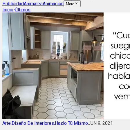
Publicidad
Animales
Animación
More
Inicio
•
Últimos
Arte
,
Diseño De Interiores
,
Hazlo Tú Mismo
JUN 9, 2021