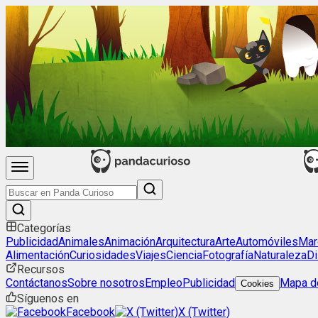
Categorías
Publicidad
Animales
Animación
Arquitectura
Arte
Automóviles
Mar
Alimentación
Curiosidades
Viajes
Ciencia
Fotografía
Naturaleza
Di
Recursos
Contáctanos
Sobre nosotros
Empleo
Publicidad
Mapa de
Cookies
Síguenos en
Facebook
X (Twitter)