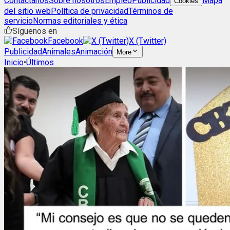
Contáctanos
Sobre nosotros
Empleo
Publicidad
Mapa
Cookies
del sitio web
Política de privacidad
Términos de
servicio
Normas editoriales y ética
Síguenos en
Facebook
X (Twitter)
Publicidad
Animales
Animación
More
Inicio
•
Últimos