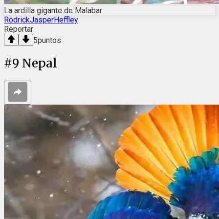
La ardilla gigante de Malabar
RodrickJasperHeffley
Reportar
5
puntos
#
9
Nepal