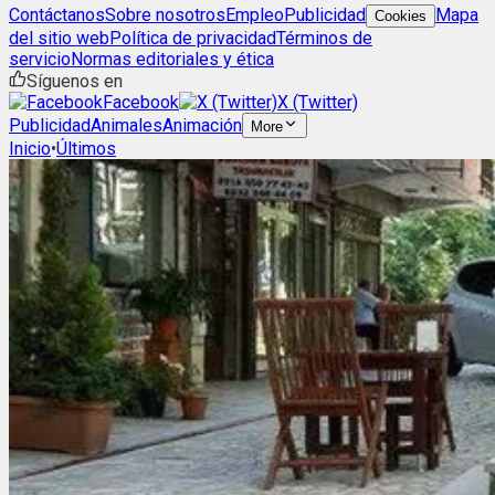
Contáctanos
Sobre nosotros
Empleo
Publicidad
Mapa
Cookies
del sitio web
Política de privacidad
Términos de
servicio
Normas editoriales y ética
Síguenos en
Facebook
X (Twitter)
Publicidad
Animales
Animación
More
Inicio
•
Últimos