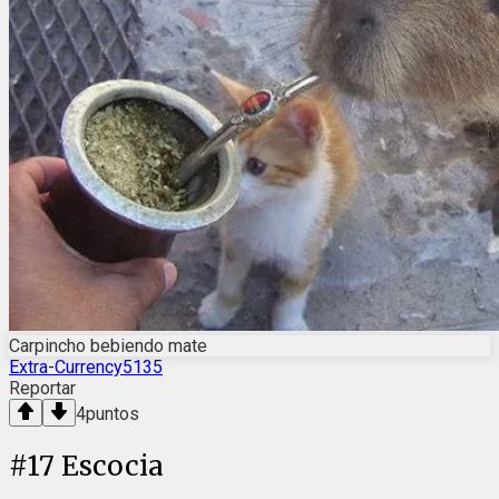
Carpincho bebiendo mate
Extra-Currency5135
Reportar
4
puntos
#
17
Escocia