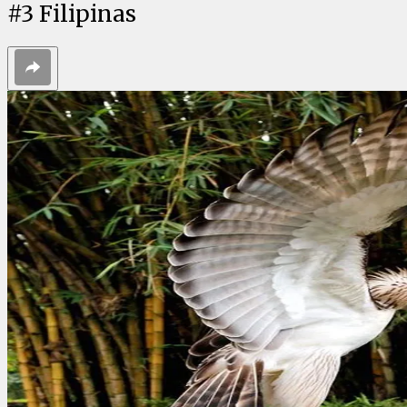
#
3
Filipinas