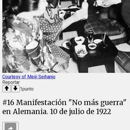
Courtesy of Meiji Seihanjo
Reportar
1
punto
#
16
Manifestación "No más guerra"
en Alemania. 10 de julio de 1922