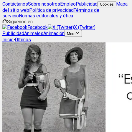
Contáctanos
Sobre nosotros
Empleo
Publicidad
Mapa
Cookies
del sitio web
Política de privacidad
Términos de
servicio
Normas editoriales y ética
Síguenos en
Facebook
X (Twitter)
Publicidad
Animales
Animación
More
Inicio
•
Últimos