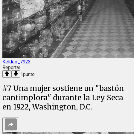
Keldeo_7923
Reportar
1
punto
#
7
Una mujer sostiene un "bastón
cantimplora" durante la Ley Seca
en 1922, Washington, D.C.