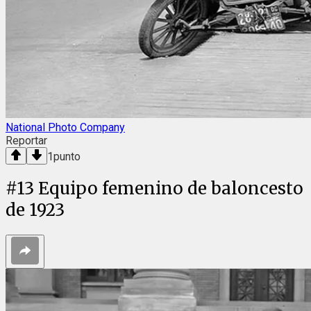
National Photo Company
Reportar
1
punto
#
13
Equipo femenino de baloncesto
de 1923