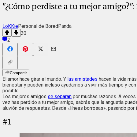
"¿Cómo perdiste a tu mejor amigo?"
LoKKie
Personal de BoredPanda
20
2
Compartir
El amor hace girar el mundo. Y
las amistades
hacen la vida más
bienestar y pueden incluso ayudarnos a vivir más tiempo y con
posible.
Los mejores amigos
se separan
por muchas razones. A veces se
vez has perdido a tu mejor amigo, sabrás que la angustia puede
aluvión de respuestas. Desde «líneas borrosas», pasando por i
#
1