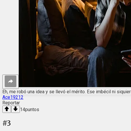
Eh, me robó una idea y se llevó el mérito. Ese imbécil ni siqui
Ace19212
Reportar
14
puntos
#
3