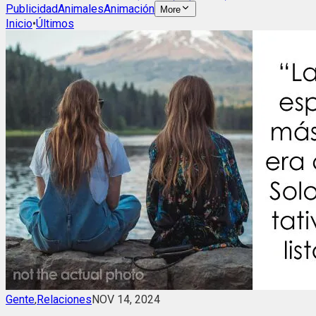
Publicidad
Animales
Animación
More
Inicio
•
Últimos
Gente
,
Relaciones
NOV 14, 2024