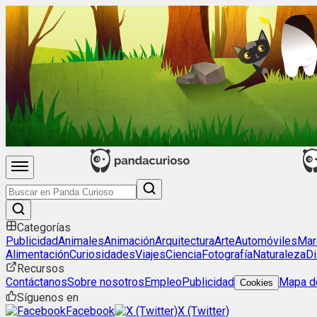
Categorías
Publicidad
Animales
Animación
Arquitectura
Arte
Automóviles
Mar
Alimentación
Curiosidades
Viajes
Ciencia
Fotografía
Naturaleza
Di
Recursos
Contáctanos
Sobre nosotros
Empleo
Publicidad
Mapa de
Cookies
Síguenos en
Facebook
X (Twitter)