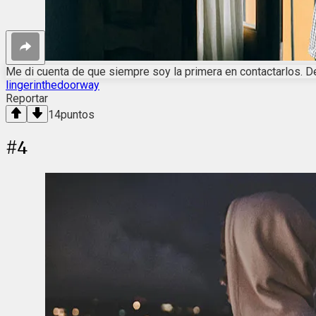
Me di cuenta de que siempre soy la primera en contactarlos. D
lingerinthedoorway
Reportar
14
puntos
#
4