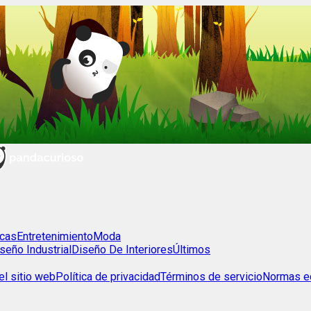
cas
Entretenimiento
Moda
seño Industrial
Diseño De Interiores
Últimos
l sitio web
Política de privacidad
Términos de servicio
Normas ed