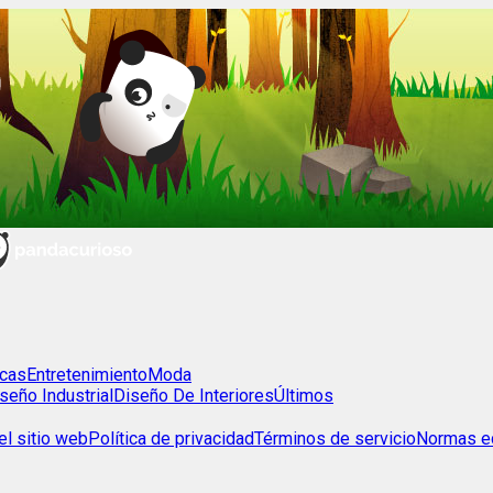
cas
Entretenimiento
Moda
seño Industrial
Diseño De Interiores
Últimos
l sitio web
Política de privacidad
Términos de servicio
Normas ed