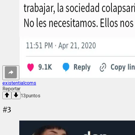
existentialcoms
Reportar
13
puntos
#
3