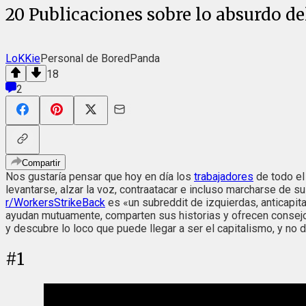
20 Publicaciones sobre lo absurdo del
LoKKie
Personal de BoredPanda
18
2
Compartir
Nos gustaría pensar que hoy en día los
trabajadores
de todo el 
levantarse, alzar la voz, contraatacar e incluso marcharse de s
r/WorkersStrikeBack
es «un subreddit de izquierdas, anticapit
ayudan mutuamente, comparten sus historias y ofrecen conse
y descubre lo loco que puede llegar a ser el capitalismo, y no 
#
1