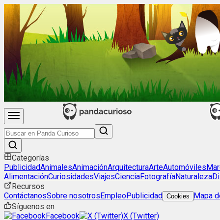
Categorías
Publicidad
Animales
Animación
Arquitectura
Arte
Automóviles
Mar
Alimentación
Curiosidades
Viajes
Ciencia
Fotografía
Naturaleza
Di
Recursos
Contáctanos
Sobre nosotros
Empleo
Publicidad
Mapa de
Cookies
Síguenos en
Facebook
X (Twitter)