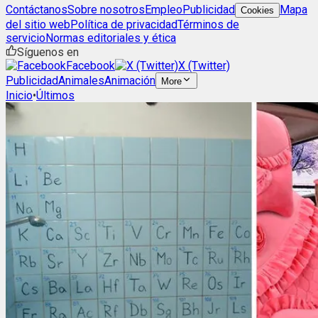
Contáctanos
Sobre nosotros
Empleo
Publicidad
Mapa
Cookies
del sitio web
Política de privacidad
Términos de
servicio
Normas editoriales y ética
Síguenos en
Facebook
X (Twitter)
Publicidad
Animales
Animación
More
Inicio
•
Últimos