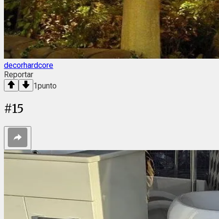
decorhardcore
Reportar
1
punto
#
15