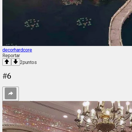
decorhardcore
Reportar
2
puntos
#
6