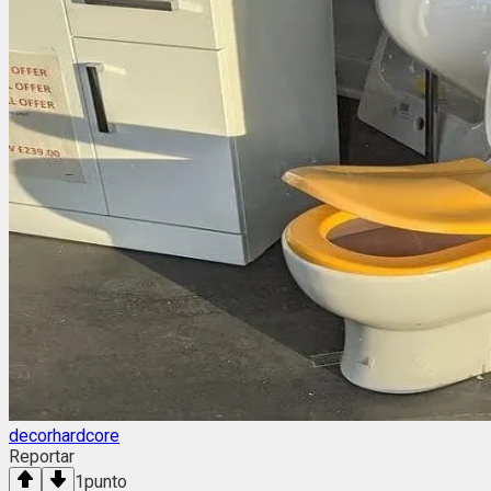
decorhardcore
Reportar
1
punto