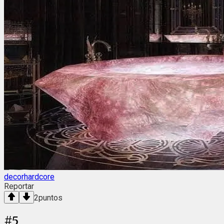
decorhardcore
Reportar
2
puntos
#
5