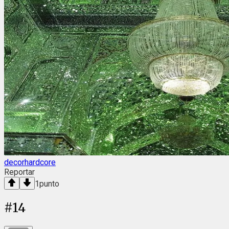
decorhardcore
Reportar
1
punto
#
14