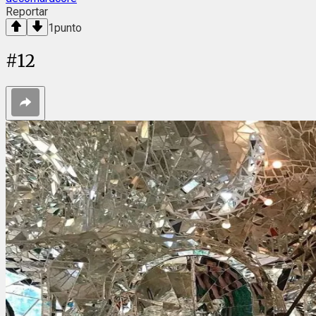
Reportar
1
punto
#
12