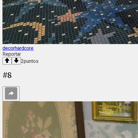
decorhardcore
Reportar
2
puntos
#
8