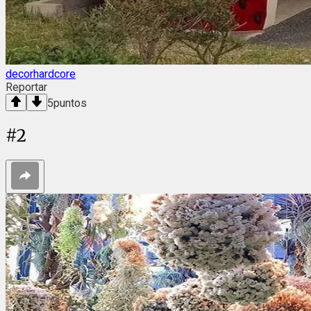
decorhardcore
Reportar
5
puntos
#
2