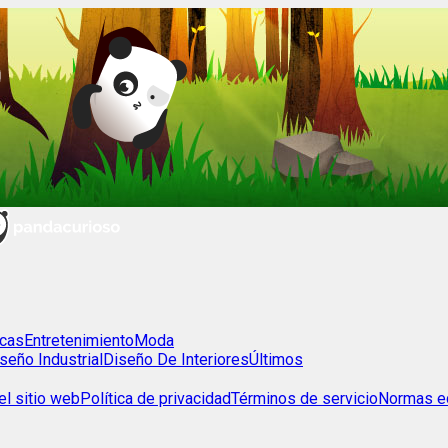
cas
Entretenimiento
Moda
seño Industrial
Diseño De Interiores
Últimos
l sitio web
Política de privacidad
Términos de servicio
Normas ed