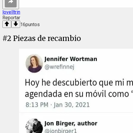
lovelltrin
Reportar
16
puntos
#
2
Piezas de recambio