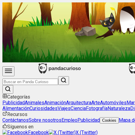
Categorías
Publicidad
Animales
Animación
Arquitectura
Arte
Automóviles
Mar
Alimentación
Curiosidades
Viajes
Ciencia
Fotografía
Naturaleza
Di
Recursos
Contáctanos
Sobre nosotros
Empleo
Publicidad
Mapa de
Cookies
Síguenos en
Facebook
X (Twitter)