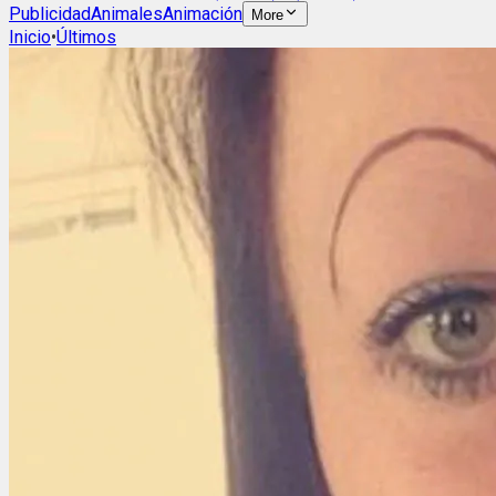
Publicidad
Animales
Animación
More
Inicio
•
Últimos