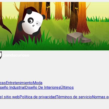
cas
Entretenimiento
Moda
seño Industrial
Diseño De Interiores
Últimos
l sitio web
Política de privacidad
Términos de servicio
Normas ed