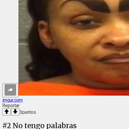
imgur.com
Reportar
3
puntos
#
2
No tengo palabras