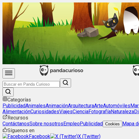
Categorías
Publicidad
Animales
Animación
Arquitectura
Arte
Automóviles
Mar
Alimentación
Curiosidades
Viajes
Ciencia
Fotografía
Naturaleza
Di
Recursos
Contáctanos
Sobre nosotros
Empleo
Publicidad
Mapa de
Cookies
Síguenos en
Facebook
X (Twitter)