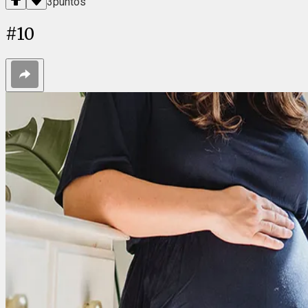
3
puntos
#
10