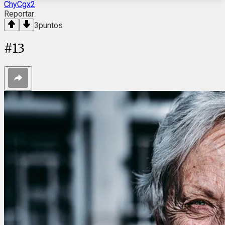
ChyCgx2
Reportar
3
puntos
#
13