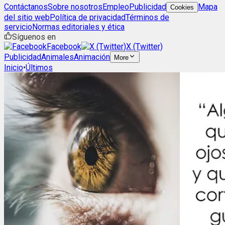
Contáctanos
Sobre nosotros
Empleo
Publicidad
Mapa
Cookies
del sitio web
Política de privacidad
Términos de
servicio
Normas editoriales y ética
Síguenos en
Facebook
X (Twitter)
Publicidad
Animales
Animación
More
Inicio
•
Últimos