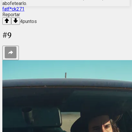
abofetearlo.
fatf*ck271
Reportar
4
puntos
#
9