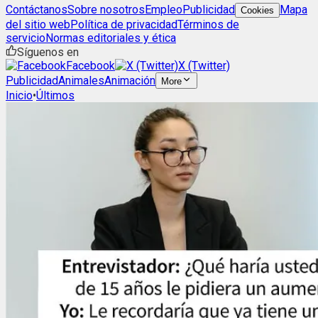
Contáctanos
Sobre nosotros
Empleo
Publicidad
Mapa
Cookies
del sitio web
Política de privacidad
Términos de
servicio
Normas editoriales y ética
Síguenos en
Facebook
X (Twitter)
Publicidad
Animales
Animación
More
Inicio
•
Últimos