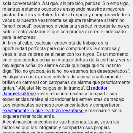
sola conversación. Así que, sin presión, pandas. Sin embargo,
mientras estamos ocupados ensayando nuestros mayores
puntos fuertes y débiles frente al espejo y comprobando tres
veces si nuestra vestimenta se ajusta realmente al término
"smart casual", podemos olvidar una verdad importante: no es
sólo el entrevistador el que comprueba si eres el adecuado
para la empresa.
Al fin y al cabo, cualquier entrevista de trabajo es la
oportunidad perfecta para que compruebes la empresa y
veas si sus valores se alinean con los tuyos. Es un momento
en el que puedes echar un vistazo detrás de la cortina y ver si
hay alguna señal de alarma obvia que haga que tu instinto
diga: "No, no gracias, ésta no, no estamos tan desesperados".
En algunos casos, esas señales de alarma prácticamente
brillan en carmesí con campanas de alarma que prácticamente
gritan: "¡Aléjate! No caigas en la trampa". El
redditor
JimmySaulGene
invitó a los internautas a compartir sus
experiencias reales al abandonar las entrevistas de trabajo.
Los internautas se mostraron encantados y compartieron
exactamente lo que les hizo levantarse
y marcharse sin ni
siquiera mirar hacia atrás.
A continuación encontrarás sus historias. Lean, voten las
historias que les intrigaron y compartan sus propias