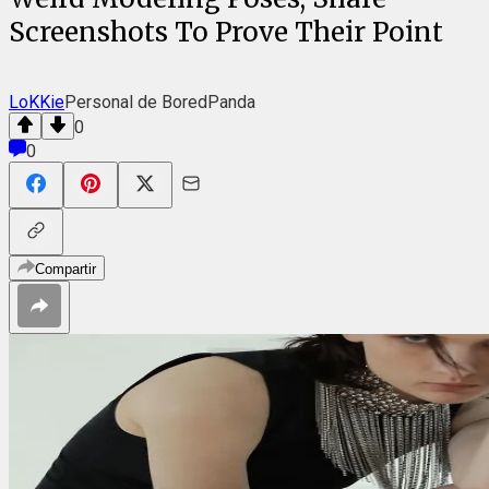
Screenshots To Prove Their Point
LoKKie
Personal de BoredPanda
0
0
Compartir