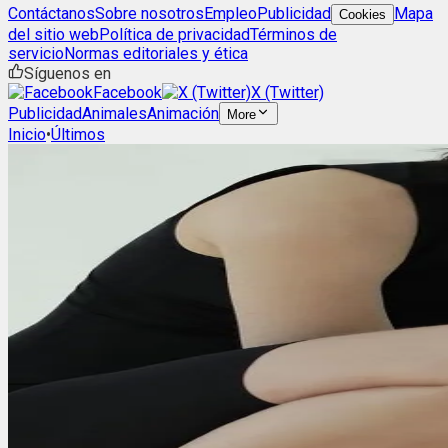
Contáctanos
Sobre nosotros
Empleo
Publicidad
Mapa
Cookies
del sitio web
Política de privacidad
Términos de
servicio
Normas editoriales y ética
Síguenos en
Facebook
X (Twitter)
Publicidad
Animales
Animación
More
Inicio
•
Últimos