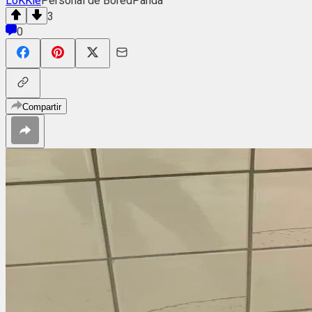
LoKKie
Personal de BoredPanda
3
0
Compartir