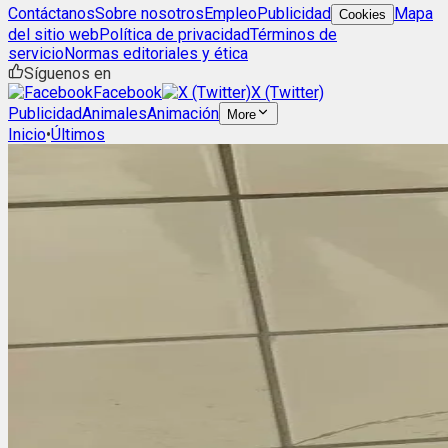
Contáctanos
Sobre nosotros
Empleo
Publicidad
Mapa
Cookies
del sitio web
Política de privacidad
Términos de
servicio
Normas editoriales y ética
Síguenos en
Facebook
X (Twitter)
Publicidad
Animales
Animación
More
Inicio
•
Últimos