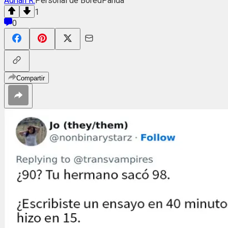
Adrián R.
Personal de BoredPanda
1
0
Compartir