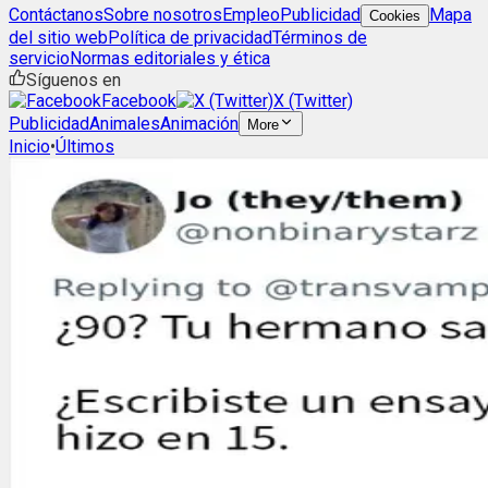
Contáctanos
Sobre nosotros
Empleo
Publicidad
Mapa
Cookies
del sitio web
Política de privacidad
Términos de
servicio
Normas editoriales y ética
Síguenos en
Facebook
X (Twitter)
Publicidad
Animales
Animación
More
Inicio
•
Últimos