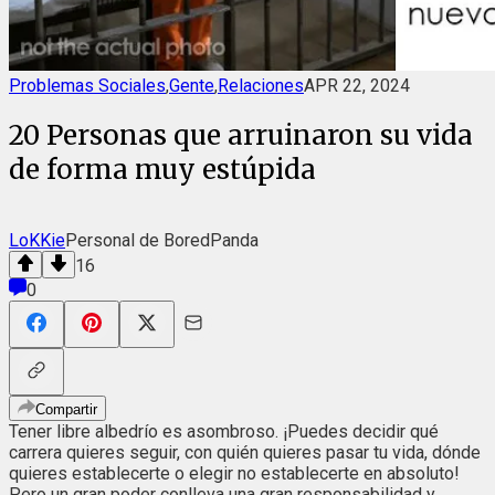
Problemas Sociales
,
Gente
,
Relaciones
APR 22, 2024
20 Personas que arruinaron su vida
de forma muy estúpida
LoKKie
Personal de BoredPanda
16
0
Compartir
Tener libre albedrío es asombroso. ¡Puedes decidir qué
carrera quieres seguir, con quién quieres pasar tu vida, dónde
quieres establecerte o elegir no establecerte en absoluto!
Pero un gran poder conlleva una gran responsabilidad y,