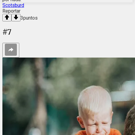
Scotsburd
Reportar
3
puntos
#
7