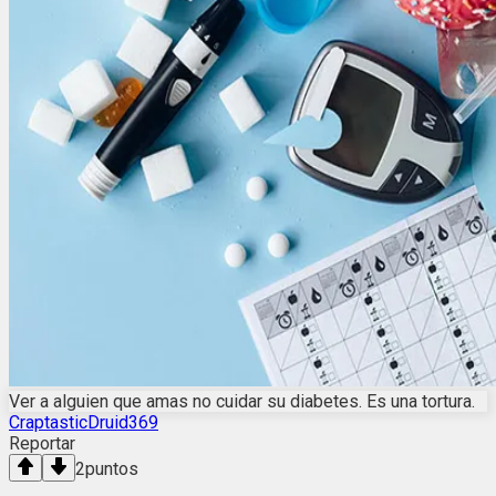
Ver a alguien que amas no cuidar su diabetes. Es una tortura.
CraptasticDruid369
Reportar
2
puntos