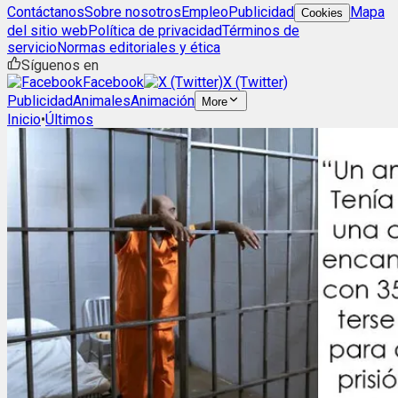
Contáctanos
Sobre nosotros
Empleo
Publicidad
Mapa
Cookies
del sitio web
Política de privacidad
Términos de
servicio
Normas editoriales y ética
Síguenos en
Facebook
X (Twitter)
Publicidad
Animales
Animación
More
Inicio
•
Últimos