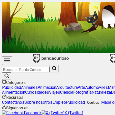
Categorías
Publicidad
Animales
Animación
Arquitectura
Arte
Automóviles
Mar
Alimentación
Curiosidades
Viajes
Ciencia
Fotografía
Naturaleza
Di
Recursos
Contáctanos
Sobre nosotros
Empleo
Publicidad
Mapa de
Cookies
Síguenos en
Facebook
X (Twitter)