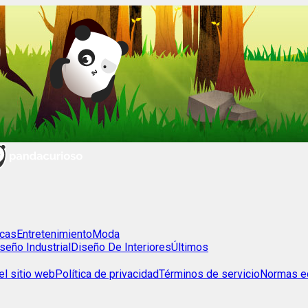
cas
Entretenimiento
Moda
seño Industrial
Diseño De Interiores
Últimos
l sitio web
Política de privacidad
Términos de servicio
Normas ed