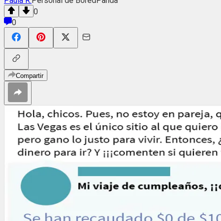
Paula R.
Personal de BoredPanda
0
0
Compartir