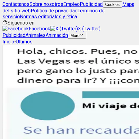
Contáctanos
Sobre nosotros
Empleo
Publicidad
Mapa
Cookies
del sitio web
Política de privacidad
Términos de
servicio
Normas editoriales y ética
Síguenos en
Facebook
X (Twitter)
Publicidad
Animales
Animación
More
Inicio
•
Últimos