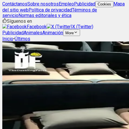
Contáctanos
Sobre nosotros
Empleo
Publicidad
Mapa
Cookies
del sitio web
Política de privacidad
Términos de
servicio
Normas editoriales y ética
Síguenos en
Facebook
X (Twitter)
Publicidad
Animales
Animación
More
Inicio
•
Últimos