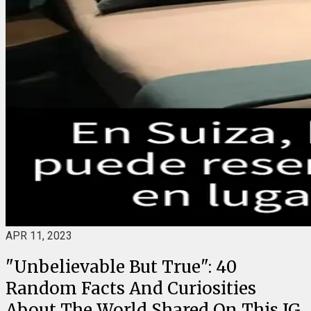
APR 11, 2023
"Unbelievable But True": 40
Random Facts And Curiosities
About The World Shared On This IG