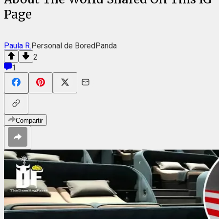
Page
Paula R.
Personal de BoredPanda
2
1
Compartir