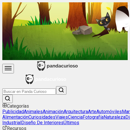
Categorías
Publicidad
Animales
Animación
Arquitectura
Arte
Automóviles
Mar
Alimentación
Curiosidades
Viajes
Ciencia
Fotografía
Naturaleza
D
Industrial
Diseño De Interiores
Últimos
Recursos