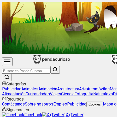
Categorías
Publicidad
Animales
Animación
Arquitectura
Arte
Automóviles
Mar
Alimentación
Curiosidades
Viajes
Ciencia
Fotografía
Naturaleza
Di
Recursos
Contáctanos
Sobre nosotros
Empleo
Publicidad
Mapa de
Cookies
Síguenos en
Facebook
X (Twitter)