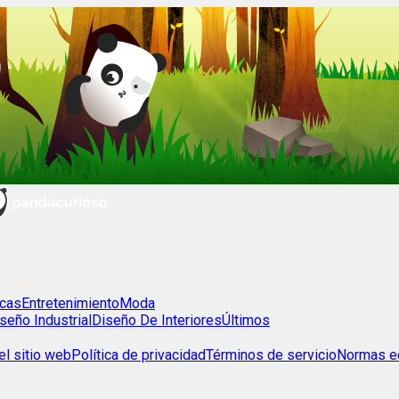
cas
Entretenimiento
Moda
seño Industrial
Diseño De Interiores
Últimos
l sitio web
Política de privacidad
Términos de servicio
Normas ed