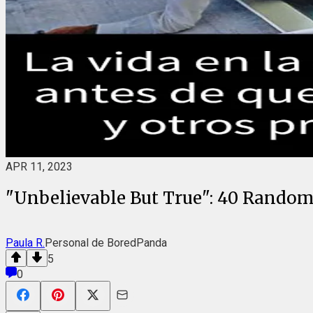
APR 11, 2023
"Unbelievable But True": 40 Random 
Paula R.
Personal de BoredPanda
5
0