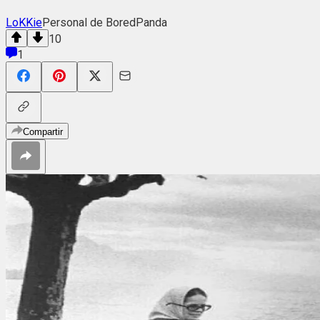
LoKKie
Personal de BoredPanda
10
1
Compartir