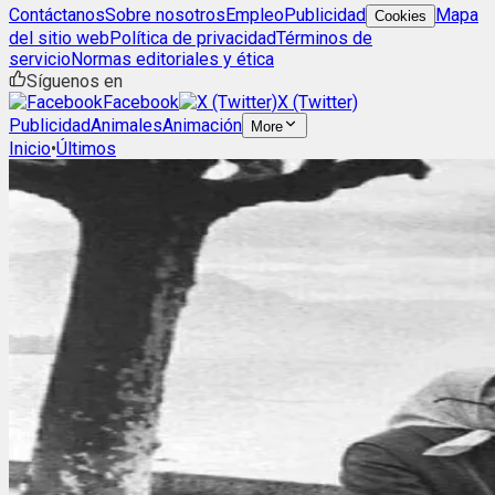
Contáctanos
Sobre nosotros
Empleo
Publicidad
Mapa
Cookies
del sitio web
Política de privacidad
Términos de
servicio
Normas editoriales y ética
Síguenos en
Facebook
X (Twitter)
Publicidad
Animales
Animación
More
Inicio
•
Últimos