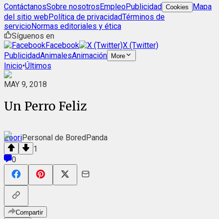
Contáctanos
Sobre nosotros
Empleo
Publicidad
Mapa
Cookies
del sitio web
Política de privacidad
Términos de
servicio
Normas editoriales y ética
Síguenos en
Facebook
X (Twitter)
Publicidad
Animales
Animación
More
Inicio
•
Últimos
MAY 9, 2018
Un Perro Feliz
Zoori
Personal de BoredPanda
1
0
Compartir