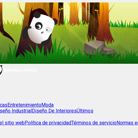
cas
Entretenimiento
Moda
seño Industrial
Diseño De Interiores
Últimos
l sitio web
Política de privacidad
Términos de servicio
Normas ed