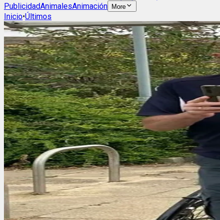
Publicidad
Animales
Animación
More
Inicio
•
Últimos