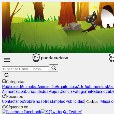
Categorías
Publicidad
Animales
Animación
Arquitectura
Arte
Automóviles
Mar
Alimentación
Curiosidades
Viajes
Ciencia
Fotografía
Naturaleza
Di
Recursos
Contáctanos
Sobre nosotros
Empleo
Publicidad
Mapa de
Cookies
Síguenos en
Facebook
X (Twitter)