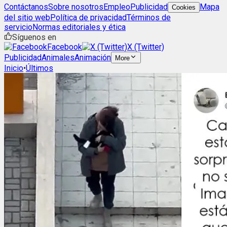
Contáctanos
Sobre nosotros
Empleo
Publicidad
Mapa
Cookies
del sitio web
Política de privacidad
Términos de
servicio
Normas editoriales y ética
Síguenos en
Facebook
X (Twitter)
Publicidad
Animales
Animación
More
Inicio
•
Últimos