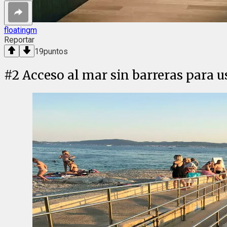
floatingm
Reportar
19
puntos
#
2
Acceso al mar sin barreras para us