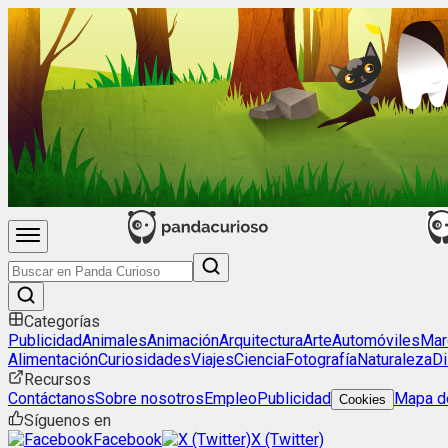
Categorías
Publicidad
Animales
Animación
Arquitectura
Arte
Automóviles
Mar
Alimentación
Curiosidades
Viajes
Ciencia
Fotografía
Naturaleza
Di
Recursos
Contáctanos
Sobre nosotros
Empleo
Publicidad
Mapa de
Cookies
Síguenos en
Facebook
X (Twitter)