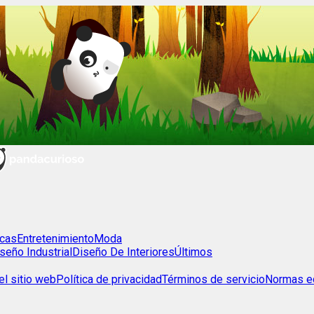
cas
Entretenimiento
Moda
seño Industrial
Diseño De Interiores
Últimos
l sitio web
Política de privacidad
Términos de servicio
Normas ed