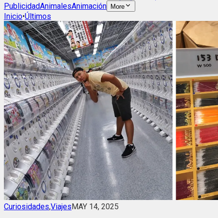
Publicidad
Animales
Animación
More
Inicio
•
Últimos
Curiosidades
,
Viajes
MAY 14, 2025