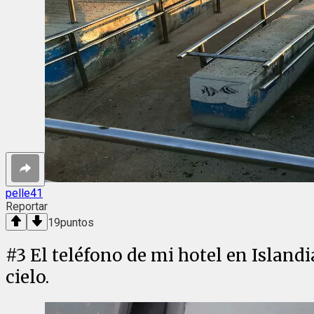
pelle41
Reportar
19
puntos
#
3
El teléfono de mi hotel en Islandi
cielo.