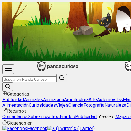
Categorías
Publicidad
Animales
Animación
Arquitectura
Arte
Automóviles
Mar
Alimentación
Curiosidades
Viajes
Ciencia
Fotografía
Naturaleza
Di
Recursos
Contáctanos
Sobre nosotros
Empleo
Publicidad
Mapa de
Cookies
Síguenos en
Facebook
X (Twitter)