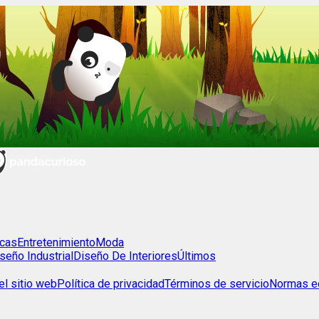
cas
Entretenimiento
Moda
seño Industrial
Diseño De Interiores
Últimos
l sitio web
Política de privacidad
Términos de servicio
Normas ed