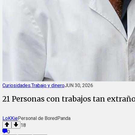
Curiosidades
,
Trabajo y dinero
JUN 30, 2026
21 Personas con trabajos tan extrañ
LoKKie
Personal de BoredPanda
18
0