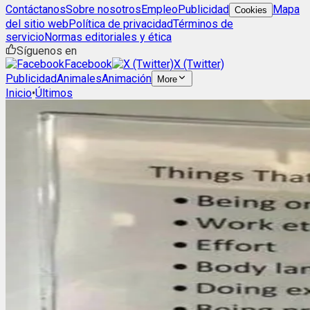
Contáctanos
Sobre nosotros
Empleo
Publicidad
Mapa
Cookies
del sitio web
Política de privacidad
Términos de
servicio
Normas editoriales y ética
Síguenos en
Facebook
X (Twitter)
Publicidad
Animales
Animación
More
Inicio
•
Últimos