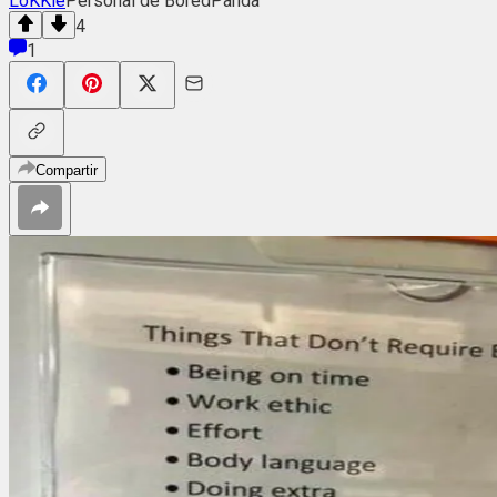
LoKKie
Personal de BoredPanda
4
1
Compartir