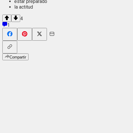
estar preparado
la actitud
4
1
Compartir