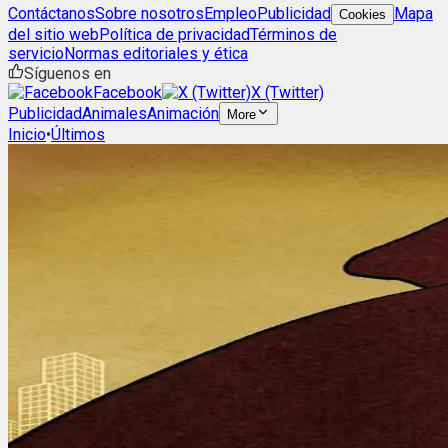
Contáctanos
Sobre nosotros
Empleo
Publicidad
Mapa
Cookies
del sitio web
Política de privacidad
Términos de
servicio
Normas editoriales y ética
Síguenos en
Facebook
X (Twitter)
Publicidad
Animales
Animación
More
Inicio
•
Últimos