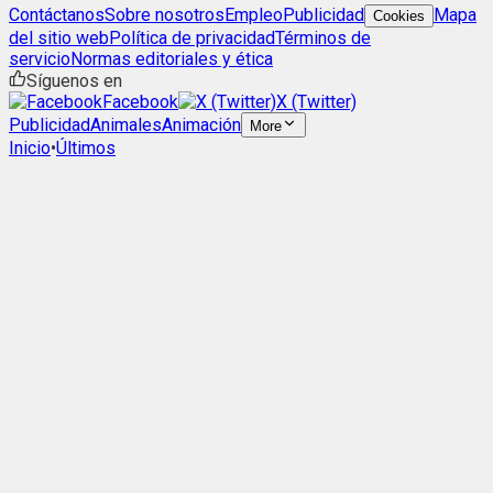
Contáctanos
Sobre nosotros
Empleo
Publicidad
Mapa
Cookies
del sitio web
Política de privacidad
Términos de
servicio
Normas editoriales y ética
Síguenos en
Facebook
X (Twitter)
Publicidad
Animales
Animación
More
Inicio
•
Últimos