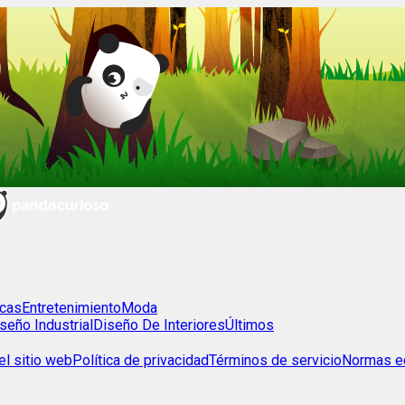
cas
Entretenimiento
Moda
seño Industrial
Diseño De Interiores
Últimos
l sitio web
Política de privacidad
Términos de servicio
Normas ed