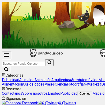
Categorías
Publicidad
Animales
Animación
Arquitectura
Arte
Automóviles
Mar
Alimentación
Curiosidades
Viajes
Ciencia
Fotografía
Naturaleza
Di
Recursos
Contáctanos
Sobre nosotros
Empleo
Publicidad
Mapa de
Cookies
Síguenos en
Facebook
X (Twitter)