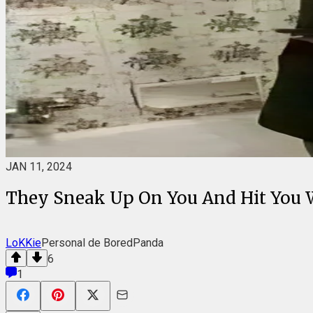
JAN 11, 2024
They Sneak Up On You And Hit You 
LoKKie
Personal de BoredPanda
6
1