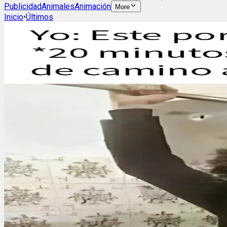
Publicidad
Animales
Animación
More
Inicio
•
Últimos