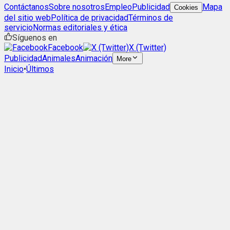
Contáctanos
Sobre nosotros
Empleo
Publicidad
Mapa
Cookies
del sitio web
Política de privacidad
Términos de
servicio
Normas editoriales y ética
Síguenos en
Facebook
X (Twitter)
Publicidad
Animales
Animación
More
Inicio
•
Últimos