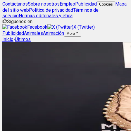
Contáctanos
Sobre nosotros
Empleo
Publicidad
Mapa
Cookies
del sitio web
Política de privacidad
Términos de
servicio
Normas editoriales y ética
Síguenos en
Facebook
X (Twitter)
Publicidad
Animales
Animación
More
Inicio
•
Últimos