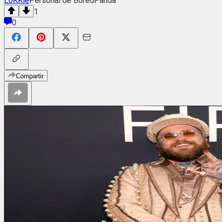
LoKKie
Personal de BoredPanda
1
0
Compartir