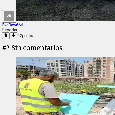
EvaRaw666
Reportar
22
puntos
#
2
Sin comentarios