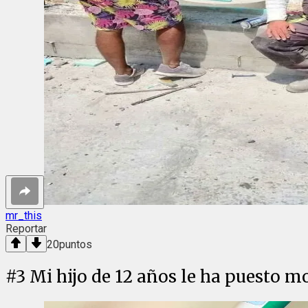
mr_this
Reportar
20
puntos
#
3
Mi hijo de 12 años le ha puesto mo