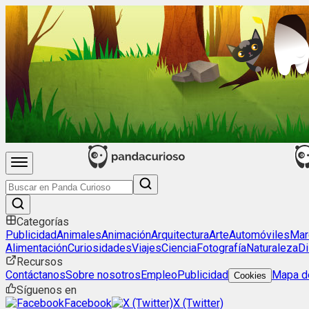
Categorías
Publicidad
Animales
Animación
Arquitectura
Arte
Automóviles
Mar
Alimentación
Curiosidades
Viajes
Ciencia
Fotografía
Naturaleza
Di
Recursos
Contáctanos
Sobre nosotros
Empleo
Publicidad
Mapa de
Cookies
Síguenos en
Facebook
X (Twitter)