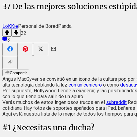
37 De las mejores soluciones estúpid
LoKKie
Personal de BoredPanda
22
3
Compartir
Angus MacGyver se convirtió en un icono de la cultura pop por
alta tecnología doblando la luz
con un cenicero
o cómo
desacti
Por supuesto, Hollywood tiende a exagerar, y las posibilidad
con lo que tiene para salir de un apuro.
Verás muchos de estos ingeniosos trucos en el
subreddit
Redn
cotidiana. Hay fotos de soportes apañados para iPad, bañeras 
Aquí está nuestra lista de lo mejor de todos los tiempos para qu
#
1
¿Necesitas una ducha?