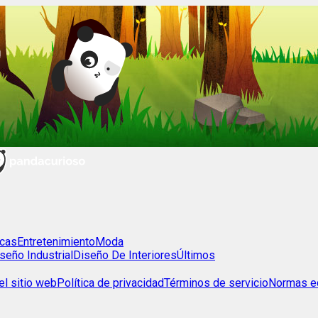
cas
Entretenimiento
Moda
seño Industrial
Diseño De Interiores
Últimos
l sitio web
Política de privacidad
Términos de servicio
Normas ed