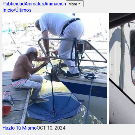
Publicidad
Animales
Animación
More
Inicio
•
Últimos
Hazlo Tú Mismo
OCT 10, 2024