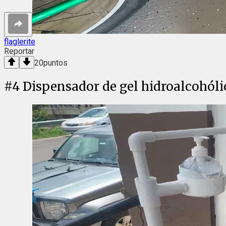
flaglerite
Reportar
20
puntos
#
4
Dispensador de gel hidroalcohóli