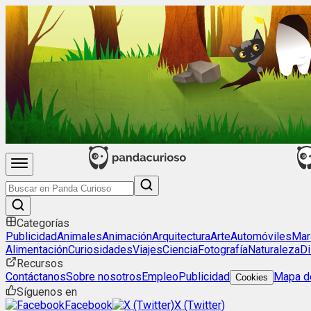
Categorías
Publicidad
Animales
Animación
Arquitectura
Arte
Automóviles
Mar
Alimentación
Curiosidades
Viajes
Ciencia
Fotografía
Naturaleza
Di
Recursos
Contáctanos
Sobre nosotros
Empleo
Publicidad
Mapa de
Cookies
Síguenos en
Facebook
X (Twitter)