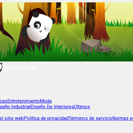
cas
Entretenimiento
Moda
seño Industrial
Diseño De Interiores
Últimos
l sitio web
Política de privacidad
Términos de servicio
Normas ed