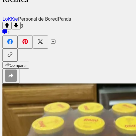
LoKKie
Personal de BoredPanda
3
1
Compartir