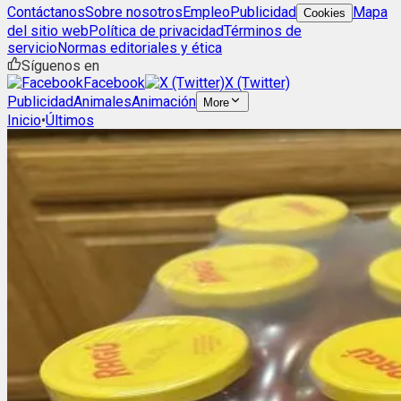
Contáctanos
Sobre nosotros
Empleo
Publicidad
Mapa
Cookies
del sitio web
Política de privacidad
Términos de
servicio
Normas editoriales y ética
Síguenos en
Facebook
X (Twitter)
Publicidad
Animales
Animación
More
Inicio
•
Últimos