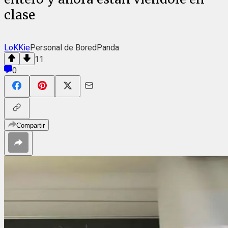
clase
LoKKie
Personal de BoredPanda
11
0
Compartir