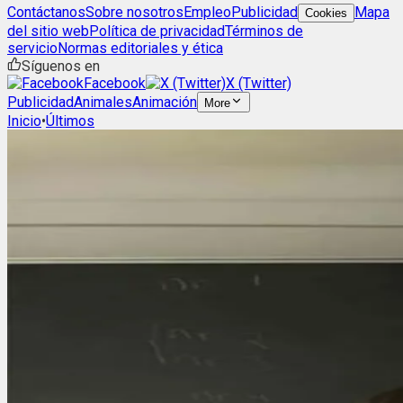
Contáctanos
Sobre nosotros
Empleo
Publicidad
Mapa
Cookies
del sitio web
Política de privacidad
Términos de
servicio
Normas editoriales y ética
Síguenos en
Facebook
X (Twitter)
Publicidad
Animales
Animación
More
Inicio
•
Últimos