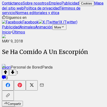
Contáctanos
Sobre nosotros
Empleo
Publicidad
Mapa
Cookies
del sitio web
Política de privacidad
Términos de
servicio
Normas editoriales y ética
Síguenos en
Facebook
X (Twitter)
Publicidad
Animales
Animación
More
Inicio
•
Últimos
MAY 9, 2018
Se Ha Comido A Un Escorpión
Zoori
Personal de BoredPanda
1
0
Compartir