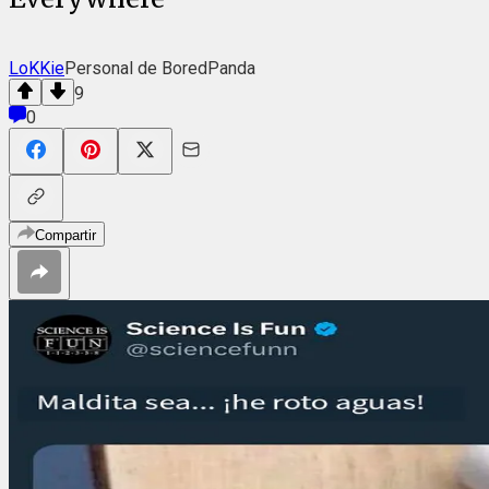
LoKKie
Personal de BoredPanda
9
0
Compartir