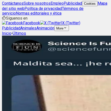
Contáctanos
Sobre nosotros
Empleo
Publicidad
Mapa
Cookies
del sitio web
Política de privacidad
Términos de
servicio
Normas editoriales y ética
Síguenos en
Facebook
X (Twitter)
Publicidad
Animales
Animación
More
Inicio
•
Últimos